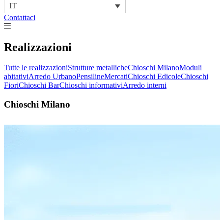
IT
Contattaci
Realizzazioni
Tutte le realizzazioni
Strutture metalliche
Chioschi Milano
Moduli
abitativi
Arredo Urbano
Pensiline
Mercati
Chioschi Edicole
Chioschi
Fiori
Chioschi Bar
Chioschi informativi
Arredo interni
Chioschi Milano