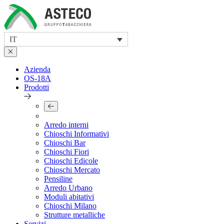
Skip
to
content
IT
Azienda
OS-18A
Prodotti
Arredo interni
Chioschi Informativi
Chioschi Bar
Chioschi Fiori
Chioschi Edicole
Chioschi Mercato
Pensiline
Arredo Urbano
Moduli abitativi
Chioschi Milano
Strutture metalliche
Servizi