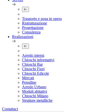
Trasporto e posa in opera
Ristrutturazione
Progettazione
Consulenza
Realizzazioni
Arredo interni
Chioschi informativi
Chioschi Bar
Chioschi Fiori
Chioschi Edicole
Mercati
Pensiline
Arredo Urbano
Moduli abitativi
Chioschi Milano
Strutture metalliche
Contattaci