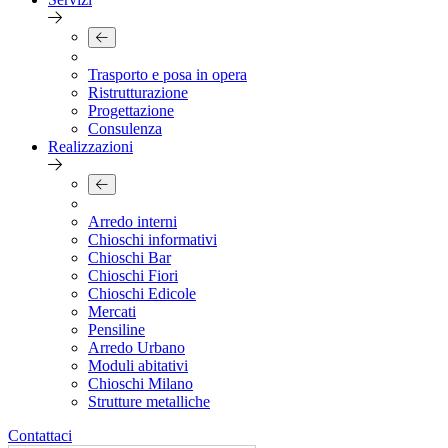
Trasporto e posa in opera
Ristrutturazione
Progettazione
Consulenza
Realizzazioni
Arredo interni
Chioschi informativi
Chioschi Bar
Chioschi Fiori
Chioschi Edicole
Mercati
Pensiline
Arredo Urbano
Moduli abitativi
Chioschi Milano
Strutture metalliche
Contattaci