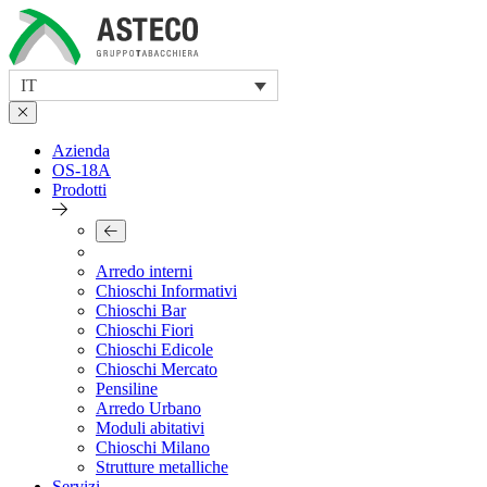
Skip
to
content
IT
Azienda
OS-18A
Prodotti
Arredo interni
Chioschi Informativi
Chioschi Bar
Chioschi Fiori
Chioschi Edicole
Chioschi Mercato
Pensiline
Arredo Urbano
Moduli abitativi
Chioschi Milano
Strutture metalliche
Servizi